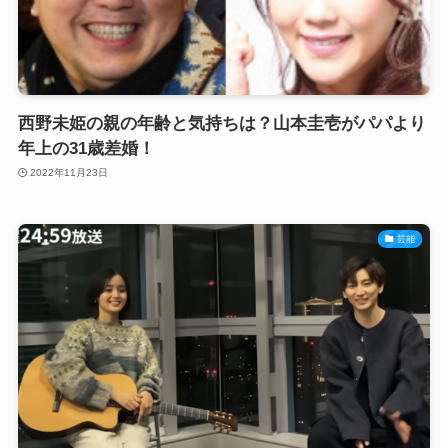
西野未姫の親の年齢と気持ちは？山本圭壱がパパより
年上の31歳差婚！
2022年11月23日
芸能