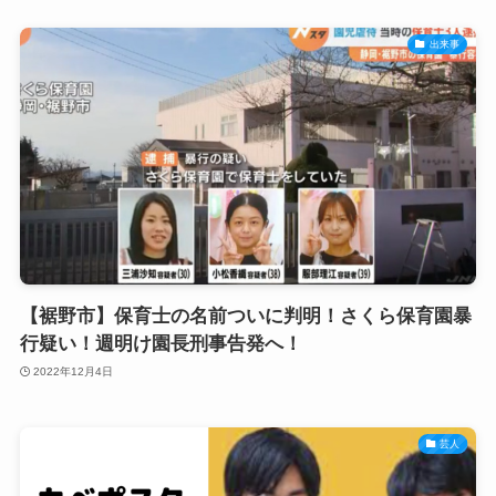
出来事
【裾野市】保育士の名前ついに判明！さくら保育園暴
行疑い！週明け園長刑事告発へ！
2022年12月4日
芸人